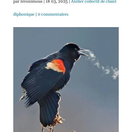
par
Ïéronimous
|
18 03, 2025
|
Atelier collectif de chant
diphonique
|
0 commentaires