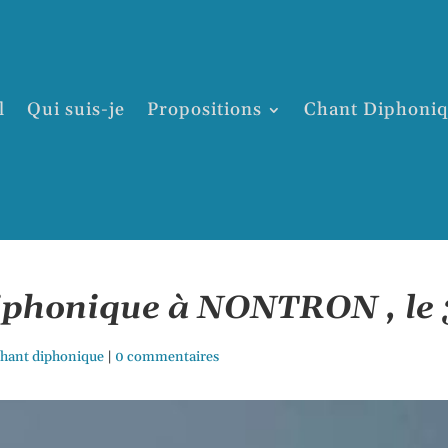
l
Qui suis-je
Propositions
Chant Diphoni
iphonique à NONTRON , le 
 chant diphonique
|
0 commentaires