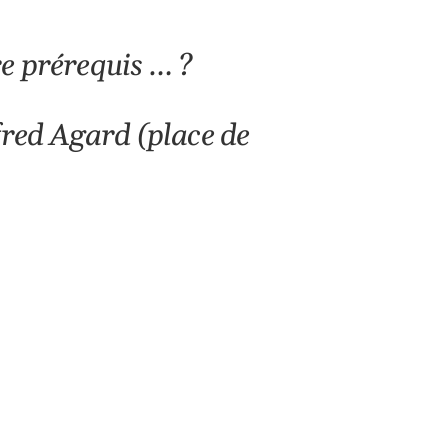
re prérequis … ?
fred Agard (place de