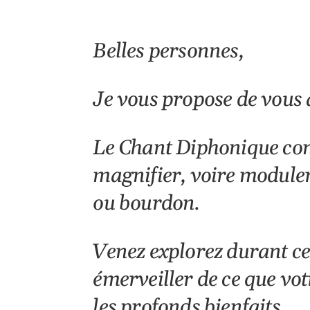
Télécharger ICS
Cale
Belles personnes,
Je vous propose de vous
Le Chant Diphonique cons
magnifier, voire module
ou bourdon.
Venez explorez durant cet
émerveiller de ce que vot
les profonds bienfaits.