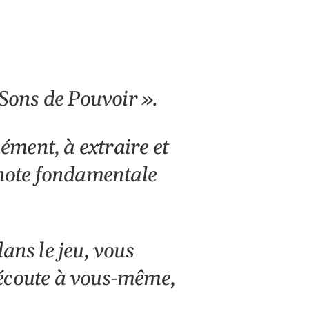
Office 365
Outlook Live
Sons de Pouvoir ».
ment, à extraire et
note fondamentale
ans le jeu, vous
l’écoute à vous-même,