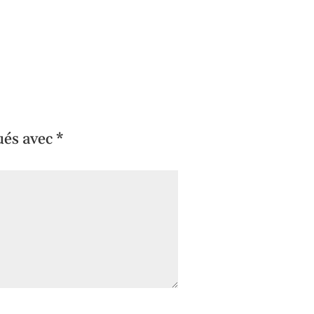
ués avec
*