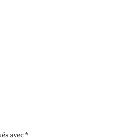
ués avec
*