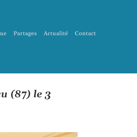
que
Partages
Actualité
Contact
u (87) le 3