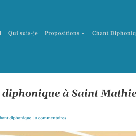
l
Qui suis-je
Propositions
Chant Diphoni
e diphonique à Saint Mathie
 chant diphonique
|
0 commentaires