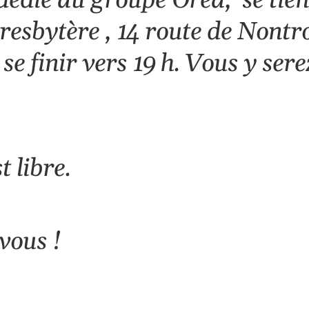
 dédié au groupe
Oréa
, se tie
presbytère , 14 route de Nontr
e finir vers 19 h. Vous y serez
t libre.
vous !