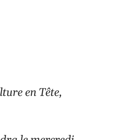
Office 365
Outlook Live
lture en Tête,