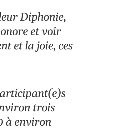
 leur Diphonie,
onore et voir
 et la joie, ces
articipant(e)s
viron trois
0 à environ