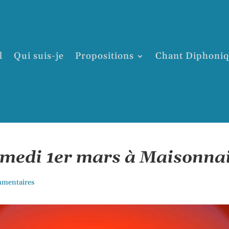
l
Qui suis-je
Propositions
Chant Diphoni
amedi 1er mars à Maisonna
mmentaires