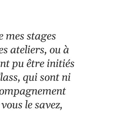
Office 365
Outlook Live
de mes stages
s ateliers, ou à
t pu être initiés
ass, qui sont ni
accompagnement
 vous le savez,