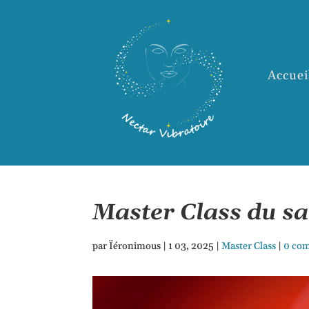
Accuei
Master Class du s
par
Ïéronimous
|
1 03, 2025
|
Master Class
|
0 co